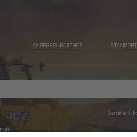
ANSPRECHPARTNER
STANDORT
Startseite
K
en.de
n.de