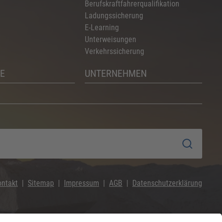
Berufskraftfahrerqualifikation
Ladungssicherung
E-Learning
Unterweisungen
Verkehrssicherung
E
UNTERNEHMEN
ontakt
Sitemap
Impressum
AGB
Datenschutzerklärung