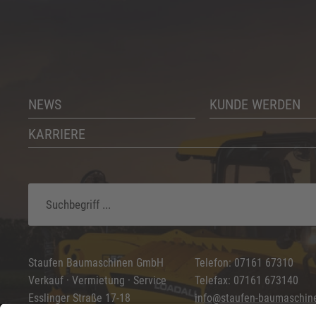
NEWS
KUNDE WERDEN
KARRIERE
Staufen Baumaschinen GmbH
Telefon: 07161 67310
Verkauf · Vermietung · Service
Telefax: 07161 673140
Esslinger Straße 17-18
info@staufen-baumaschin
73037 Göppingen
www.staufen-baumaschine