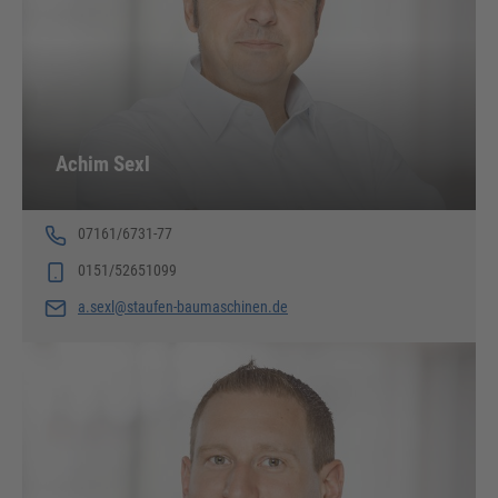
Achim Sexl
07161/6731-77
0151/52651099
a.sexl@staufen-baumaschinen.de