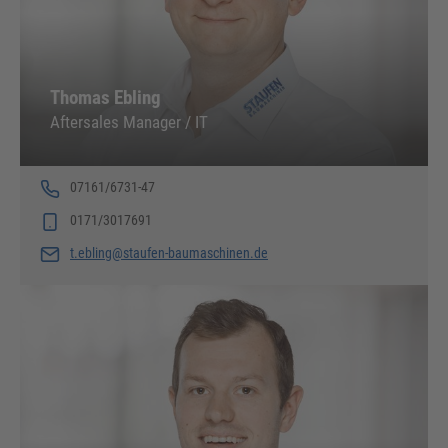
Thomas Ebling
Aftersales Manager / IT
07161/6731-47
0171/3017691
t.ebling@staufen-baumaschinen.de