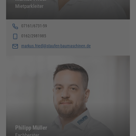
Mietparkleiter
07161/6731-59
0162/2981985
markus.friedl@staufen-baumaschinen.de
Philipp Müller
Fachberater