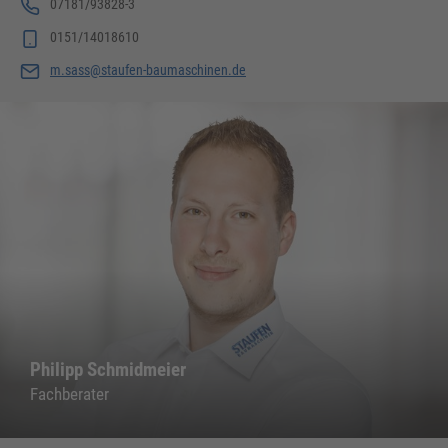
07181/93828-3
0151/14018610
m.sass@staufen-baumaschinen.de
Philipp Schmidmeier
Fachberater