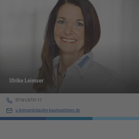
Ulrike Leimser
07161/6731-11
u.leimser@staufen-baumaschinen.de