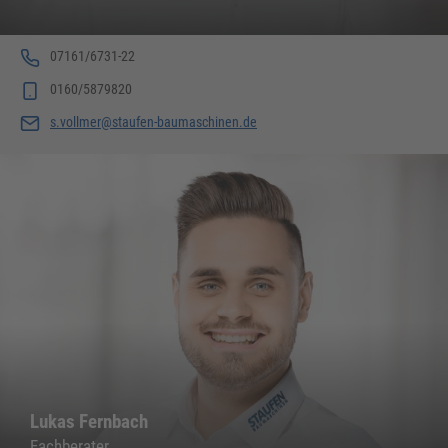
07161/6731-22
0160/5879820
s.vollmer@staufen-baumaschinen.de
Lukas Fernbach
Fachberater