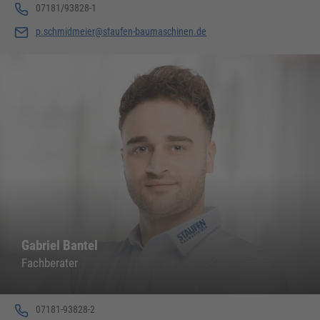
07181/93828-1
p.schmidmeier@staufen-baumaschinen.de
Gabriel Bantel
Fachberater
07181-93828-2