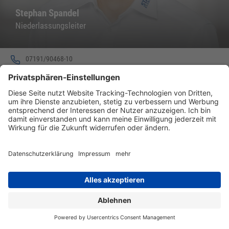
Stephan Spandel
Niederlassungsleiter
07191/90468-10
0162/2981991
s.spandel@staufen-baumaschinen.de