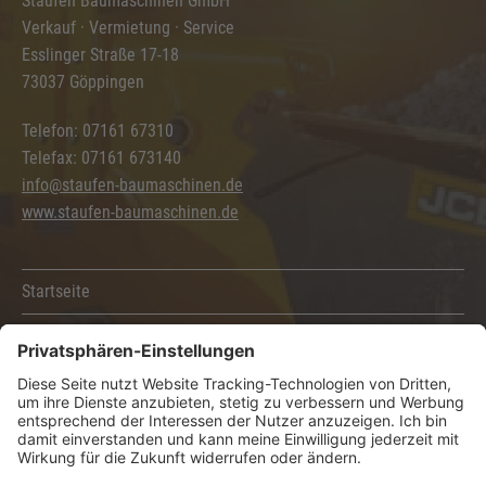
Staufen Baumaschinen GmbH
Verkauf · Vermietung · Service
Esslinger Straße 17-18
73037 Göppingen
Telefon: 07161 67310
Telefax: 07161 673140
info@staufen-baumaschinen.de
www.staufen-baumaschinen.de
Startseite
Kontakt
Sitemap
Impressum
AGB