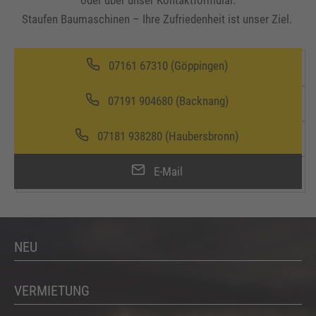
Staufen Baumaschinen – Ihre Zufriedenheit ist unser Ziel.
07161 67310 (Göppingen)
07191 904680 (Backnang)
07181 938280 (Haubersbronn)
E-Mail
NEU
VERMIETUNG