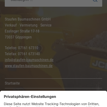
Staufen Baumaschinen GmbH
Verkauf · Vermietung · Service
Esslinger Straße 17-18
73037 Göppingen
Telefon: 07161 67310
Telefax: 07161 673140
info@staufen-baumaschinen.de
www.staufen-baumaschinen.de
Startseite
Kontakt
Sitemap