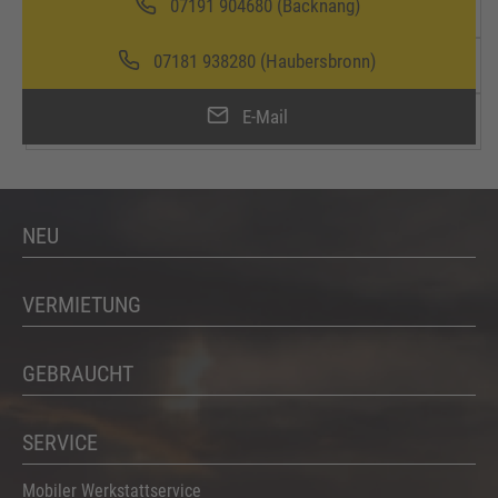
07191 904680 (Backnang)
07181 938280 (Haubersbronn)
E-Mail
NEU
VERMIETUNG
GEBRAUCHT
SERVICE
Mobiler Werkstattservice