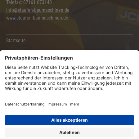
Telefax: 07161 673140
info@staufen-baumaschinen.de
www.staufen-baumaschinen.de
Startseite
Kontakt
Sitemap
Impressum
AGB
Datenschutzerklärung
Erstellt mit
web.publisher 4.7.9