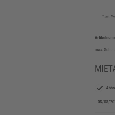
* zzgl. M
Artikelnum
max. Scheit
MIET
Abho