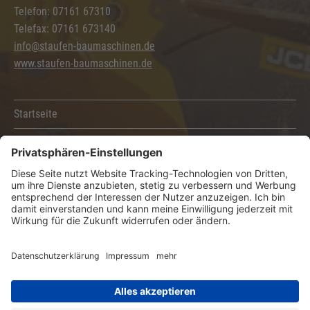
Telefon: 07161 67310
Telefax: 07161 673140
info@staufen-baumaschinen.de
www.staufen-baumaschinen.de
Startseite
Kontakt
Sitemap
Impressum
AGB
Datenschutzerklärung
Erstellt mit
web.publisher 4.7.9