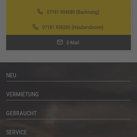
07191 904680 (Backnang)
07181 938280 (Haubersbronn)
E-Mail
NEU
VERMIETUNG
GEBRAUCHT
SERVICE